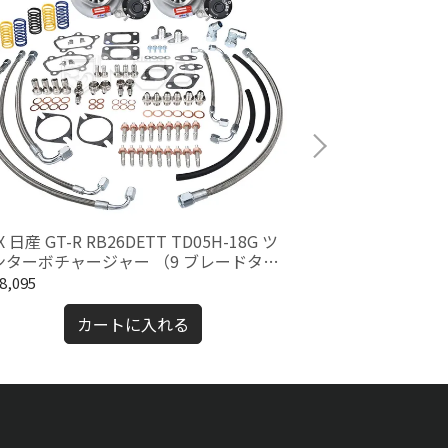
X 日産 GT-R RB26DETT TD05H-18G ツ
ギャレット G25-
ンターボチャージャー （9 ブレードター
ールベアリング
ンホイール）
8,095
¥52,360
カートに入れる