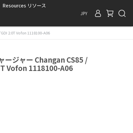
Resources リソース
JPY
2.0T Vofon 1118100-A06
ジャー Changan CS85 /
0T Vofon 1118100-A06