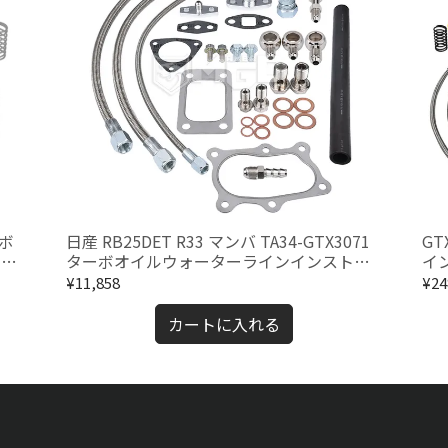
ーボ
日産 RB25DET R33 マンバ TA34-GTX3071
GT
ス付
ターボオイルウォーターラインインストー
イ
ルキット
ビ
¥11,858
¥24
カートに入れる