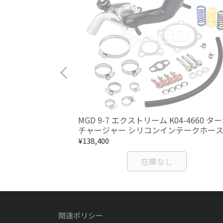
-660 セラミックボ
MGD 9-7 エクストリーム K04-4660 タ
アキット
チャージャー シリコンインテークホー
Audi A3 TT VW Golf 1.8T対応
¥138,400
る
在庫なし
関連ポリシー