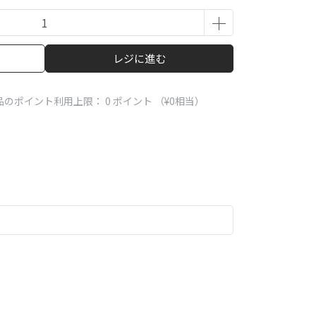
レジに進む
品のポイント利用上限：
0
ポイント （
¥0
相当）