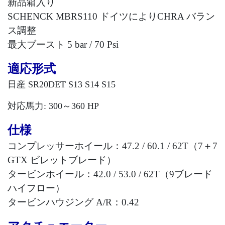
新品箱入り
SCHENCK MBRS110
ドイツにより
CHRA
バラン
ス調整
最大ブースト
5 bar / 70 Psi
適応形式
日産
SR20DET S13 S14 S15
対応馬力
: 300
～
360 HP
仕様
コンプレッサーホイール：
47.2 / 60.1 / 62T
（
7
＋
7
GTX
ビレットブレード）
タービンホイール：
42.0 / 53.0 / 62T
（
9
ブレード
ハイフロー
）
タービンハウジング
A/R
：
0.42