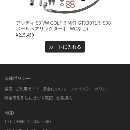
ル
アウディ S3 VW GOLF R MK7 GTX3071R IS38
三菱
m
ボールベアリングターボ (WGなし)
イ
¥215,450
¥19
カートに入れる
関連ポリシー
検索
ご利用ガイド
返金について
プライバシーポリシー
特定商取引法に基づく表記
会員規約
MGD
TEL：+886-4-2335-0587