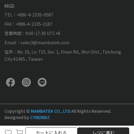
MGD
TEL：+886-4-2335-0587
FAX：+886-4-2335-2187
営業時間：9:00-17:30 UTC+8
Email：sales3@mambatek.com
住所：No. 16, Ln. 715, Sec. 1, Xinan Rd., Wuri Dist., Taichung
City 41465 , Taiwan
Copyright ©
MAMBATEK CO., LTD
All Rights Reserved.
Designed by
CYBERBIZ
.
カートに入れる
レジに進む