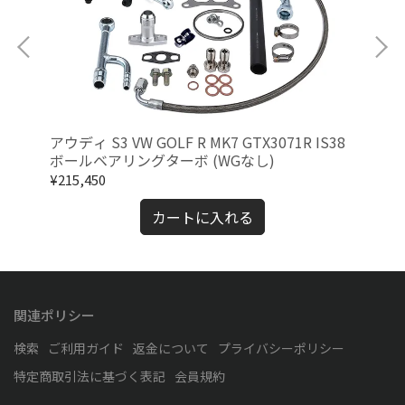
 ツ
アウディ S3 VW GOLF R MK7 GTX3071R IS38
日産
ボールベアリングターボ (WGなし)
ー
ト
¥215,450
¥11
カートに入れる
関連ポリシー
検索
ご利用ガイド
返金について
プライバシーポリシー
特定商取引法に基づく表記
会員規約