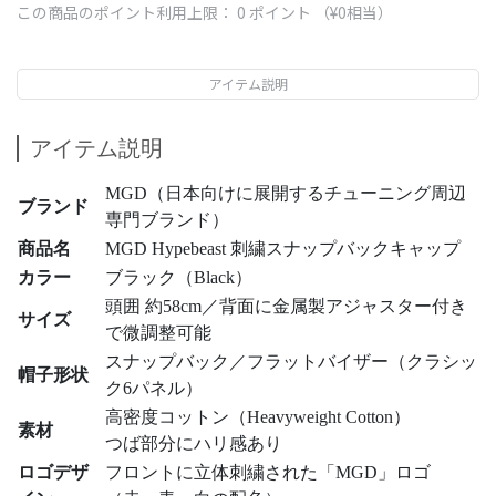
この商品のポイント利用上限：
0
ポイント （
¥0
相当）
アイテム説明
アイテム説明
MGD（日本向けに展開するチューニング周辺
ブランド
専門ブランド）
商品名
MGD Hypebeast 刺繍スナップバックキャップ
カラー
ブラック（Black）
頭囲 約58cm／背面に金属製アジャスター付き
サイズ
で微調整可能
スナップバック／フラットバイザー（クラシッ
帽子形状
ク6パネル）
高密度コットン（Heavyweight Cotton）
素材
つば部分にハリ感あり
ロゴデザ
フロントに立体刺繍された「MGD」ロゴ