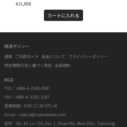
ト
ー
¥11,858
¥12
カートに入れる
関連ポリシー
検索
ご利用ガイド
返金について
プライバシーポリシー
特定商取引法に基づく表記
会員規約
MGD
TEL：+886-4-2335-0587
FAX：+886-4-2335-2187
営業時間：9:00-17:30 UTC+8
Email：sales3@mambatek.com
住所：No. 16, Ln. 715, Sec. 1, Xinan Rd., Wuri Dist., Taichung