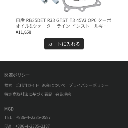
P
日産 RB25DET R33 GTST T3 45V3 OP6 ターボ
CT
ィー
オイル&ウォーター ライン インストールキッ
ク
ト
ー
¥11,858
¥12
カートに入れる
関連ポリシー
検索
ご利用ガイド
返金について
プライバシーポリシー
特定商取引法に基づく表記
会員規約
MGD
TEL：+886-4-2335-0587
FAX：+886-4-2335-2187