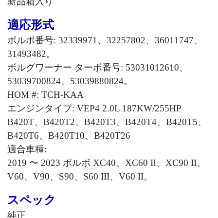
新品箱入り
適応形式
ボルボ番号
: 32339971
、
32257802
、
36011747
、
31493482
。
ボルグワーナー ターボ番号
: 53031012610
、
53039700824
、
53039880824
。
HOM #: TCH-KAA
エンジンタイプ
: VEP4 2.0L 187KW/255HP
B420T
、
B420T2
、
B420T3
、
B420T4
、
B420T5
、
B420T6
、
B420T10
、
B420T26
適合車種
:
2019
〜
2023
ボルボ
XC40
、
XC60 II
、
XC90 II
、
V60
、
V90
、
S90
、
S60 III
、
V60 II
。
スペック
純正