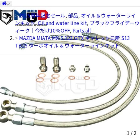
2025周年記念セール
,
部品
,
オイル＆ウォーターライ
ンキット
,
Oil and water line kit
,
ブラックフライデーウ
ィーク｜今だけ10％OFF
,
Parts all
MAZDA MIATA MX-5 323 GTX ギャレット日産 S13
TB25 ターボオイル & ウォーターラインキット
1
/
2