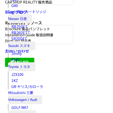
CAR SHOP REALITY 販売商品
G40
Blog ブログ
Cartridge カートリッジ
Nissan 日産
Resources リソース
RB25DET
Brochure 製品パンフレット
RB26DETT
Installation Guide 取扱説明書
SR20DET
Parts list 部品表
Suzuki スズキ
お問い合わせ
Jimny
K14C
Toyota トヨタ
JZX100
1KZ
GR ヤリス/カローラ
Mitsubishi 三菱
Volkswagen / Audi
GOLF MK7