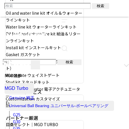
Oil feed line kit 給油ラインキット
検索
Oil and water line kit オイル＆ウォーター
ラインキット
Water line kit ウォーターラインキット
Oil feed and return line kit 給油＆リター
ンラインキット
Install kit インストールキット
Gasket ガスケット
Turbine Inlet flange kit フランジ（キッ
検索
ト）
Wastegate ウェイストゲート
MGD選單
Stud kit スタッドキット
MGD Turbo
Electronic actuator 電子アクチュエータ
Service サービス
ー
Genuine 純正
Customization カスタマイズ
Exhaust manifold 排気マニホールド
Insurance 保険
Universal Ball Bearing ユニバーサル-ボールベアリング
G25
パートナー厳選
G30
目桑セレクト｜MGD TURBO
G35