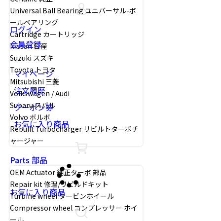
Universal Ball Bearing ユニバーサル-ボ
ールベアリング
ログイン
Cartridge カートリッジ
会員登録
Nissan 日産
Suzuki スズキ
Toyota トヨタ
マイページ
Mitsubishi 三菱
注文履歴
Volkswagen / Audi
Subaru スバル
クーポン券
Volvo ボルボ
お気に入り商品
Rebuilt Turbocharger リビルトターボチ
ャージャー
Parts 部品
OEM Actuator 純正ターボ 部品
Repair kit 修理/リビルドキット
お気に入り商品
Turbine wheel タービンホイール
Compressor wheel コンプレッサー ホイ
ール