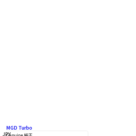
MGD Turbo
JPY
Genuine 純正