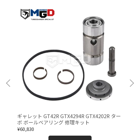
ツイン
ギャレット GT42R GTX4294R GTX4202R ター
日産
ホイ
ボ ボールベアリング 修理キット
ン
ー
¥60,830
¥17