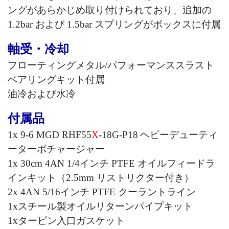
ングがあらかじめ取り付けられており、追加の
1.2bar
および
1.5bar
スプリングがボックスに付属
軸受・冷却
フローティングメタル
/
パフォーマンススラスト
ベアリングキット付属
油冷および水冷
付属品
1x
9-6 M
GD
RHF55
X
-
18G-
P
18
ヘビーデューティ
ーターボチャージャー
1x
30cm 4AN 1/4
インチ PTFE オイルフィードラ
インキット（2.5mm リストリクター付き）
2x
4AN 5/16
インチ PTFE クーラントライン
1x
スチール製オイルリターンパイプキット
1x
タービン入口ガスケット