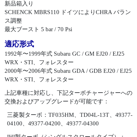
新品箱入り
SCHENCK MBRS110
ドイツにより
CHRA
バラン
ス調整
最大ブースト
5 bar / 70 Psi
適応形式
1992
年〜
1999
年式
Subaru GC / GM EJ20 / EJ25
WRX
・
STI
、フォレスター
2000
年〜
2006
年式
Subaru GDA / GDB EJ20 / EJ25
WRX
・
STI
、フォレスター
上記車種に対応し、下記ターボチャージャーへの
交換およびアップグレードが可能です：
三菱製ターボ：
TF035HM
、
TD04L-13T
、
49377-
04100
、
49377-04200
、
49377-04300
IHI
製ターボ（シングルスクロールタイプ）：