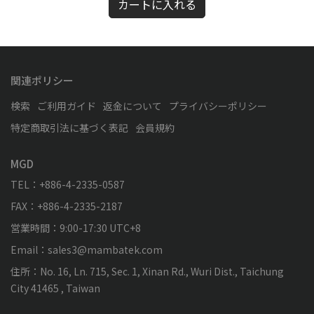
カートに入れる
関連ポリシー
検索
ご利用ガイド
返金について
プライバシーポリシー
特定商取引法に基づく表記
会員規約
MGD
TEL：+886-4-2335-0587
FAX：+886-4-2335-2187
営業時間：9:00-17:30 UTC+8
Email：sales3@mambatek.com
住所：No. 16, Ln. 715, Sec. 1, Xinan Rd., Wuri Dist., Taichung
City 41465 , Taiwan