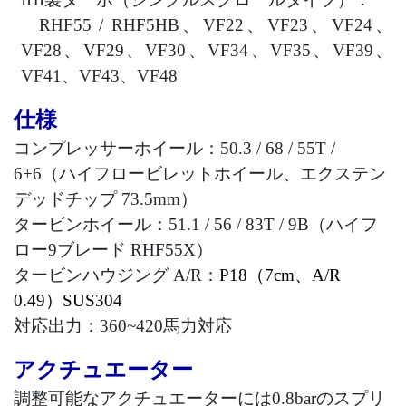
RHF55 / RHF5HB
、
VF22
、
VF23
、
VF24
、
VF28
、
VF29
、
VF30
、
VF34
、
VF35
、
VF39
、
VF41
、
VF43
、
VF48
仕様
コンプレッサーホイール：
50.3
/ 6
8
/
55
T /
6+6
（ハイフロービレットホイール、エクステン
デッドチップ
73.5
mm
）
タービンホイール：
51
.1 /
56
/ 8
3
T / 9B
（ハイフ
ロー
9
ブレード
RHF55
X
）
タービンハウジング
A/R
：
P
18
（
7
cm
、
A/R
0.
49
）
SUS304
対応出力：
360~420
馬力対応
アクチュエーター
調整可能なアクチュエーターには
0.8bar
のスプリ