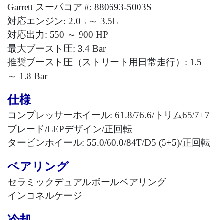
Garrett
スーパコア
#: 880693-5003S
対応エンジン
: 2.0L
～
3.5L
対応出力
: 550
～
900 HP
最大ブースト圧
: 3.4 Bar
推奨ブースト圧（ストリート用日常走行）
: 1.5
～
1.8 Bar
仕様
コンプレッサーホイール
: 61.8/76.6/
トリム65/7+7
ブレード/LEPデザイン/
正回転
タービンホイール
: 55.0/60.0/84T/D5 (5+5)/
正回転
ベアリング
セラミックデュアルボールベアリング
インコネルケージ
冷却