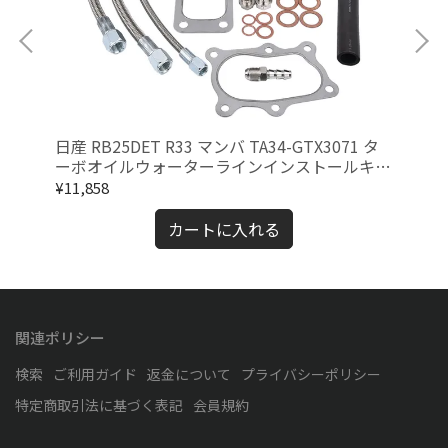
 ツ
日産 RB25DET R33 マンバ TA34-GTX3071 タ
日産
ーボオイルウォーターラインインストールキッ
T
ト
イ
¥11,858
¥11
カートに入れる
関連ポリシー
検索
ご利用ガイド
返金について
プライバシーポリシー
特定商取引法に基づく表記
会員規約