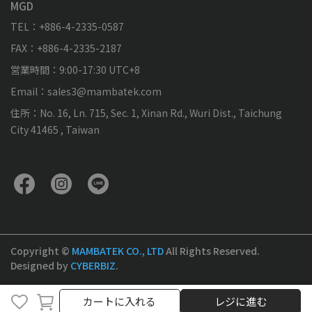
MGD
TEL：+886-4-2335-0587
FAX：+886-4-2335-2187
営業時間：9:00-17:30 UTC+8
Email：sales3@mambatek.com
住所：No. 16, Ln. 715, Sec. 1, Xinan Rd., Wuri Dist., Taichung
City 41465 , Taiwan
Copyright ©
MAMBATEK CO., LTD
All Rights Reserved.
Designed by
CYBERBIZ
.
カートに入れる
レジに進む