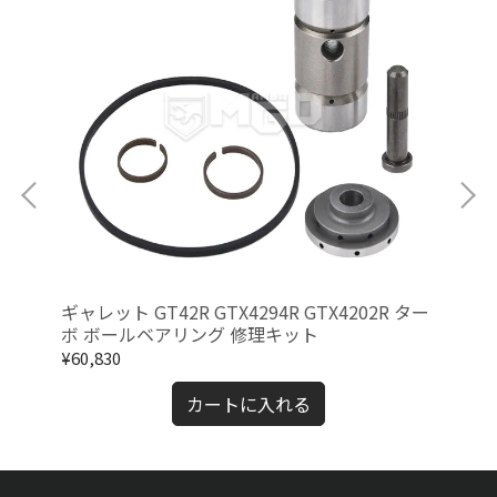
ツイン
ギャレット GT42R GTX4294R GTX4202R ター
日産
ホイ
ボ ボールベアリング 修理キット
オ
ト
¥60,830
¥11
カートに入れる