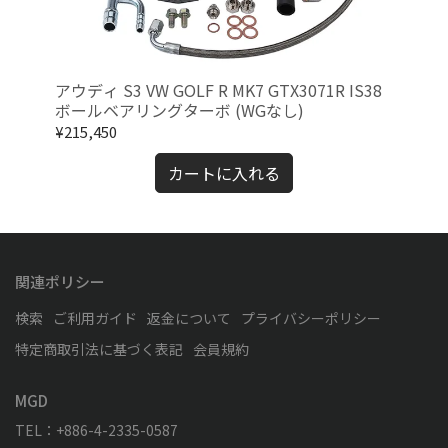
ル &
アウディ S3 VW GOLF R MK7 GTX3071R IS38
日産
ボールベアリングターボ (WGなし)
ン
ー
¥215,450
¥18
カートに入れる
関連ポリシー
検索
ご利用ガイド
返金について
プライバシーポリシー
特定商取引法に基づく表記
会員規約
MGD
TEL：+886-4-2335-0587