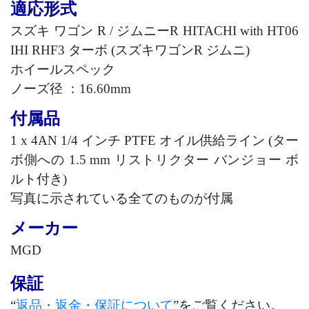
適応形式
スズキ ワゴン
R /
ジムニー
R HITACHI with HT06
IHI RHF3
ターボ
(
スズキワゴン
R
ジムニ
)
ホイールスペック
ノーズ径 ：
16.60mm
付属品
1 x 4AN 1/4
インチ
PTFE
オイル供給ライン
(
ター
ボ側への
1.5 mm
リストリクター バンジョー ボ
ルト付き
)
写真に示されている全てのものが付属
メーカー
MGD
保証
“
返品・返金・保証について
”をご覧ください。