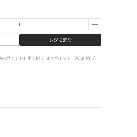
レジに進む
品のポイント利用上限：
500
ポイント （
¥500
相当）