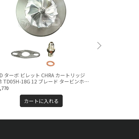
D ターボ ビレット CHRA カートリッジ
トヨタ 1JZ-GTE
 TD05H-18G 12 ブレード タービンホイ
ークII ターボガ
 + 6+6 ビレットホイール付き
,770
¥7,623
カートに入れる