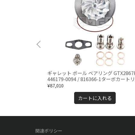
T15B チェイサーマ
ギャレット ボール ベアリング GTX2867
個入り)
446179-0094 / 816366-1ターボカート
ジ CHRA
¥87,010
る
カートに入れる
関連ポリシー