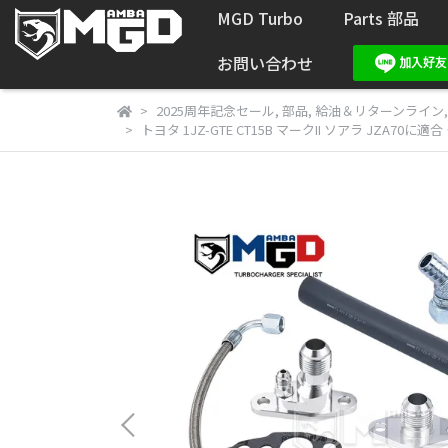
MGD Turbo
Parts 部品
お問い合わせ
2025周年記念セール
,
部品
,
給油＆リターンライン
トヨタ 1JZ-GTE CT15B マークII ソアラ JZA