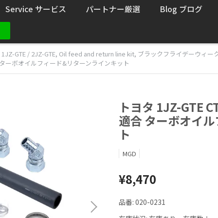
Service サービス
パートナー厳選
Blog ブログ
,
1JZ-GTE / 2JZ-GTE
,
Oil feed and return line kit
,
ブラックフライデーウィーク｜
70に適合 ターボオイルフィード&リターンラインキット
トヨタ 1JZ-GTE C
適合 ターボオイ
ト
MGD
¥8,470
品番:
020-0231