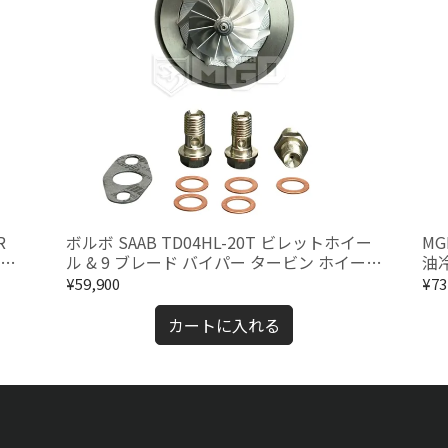
R
ボルボ SAAB TD04HL-20T ビレットホイー
MG
リッ
ル & 9 ブレード バイパー タービン ホイール
油冷
付き
ール
¥59,900
¥73
カートに入れる