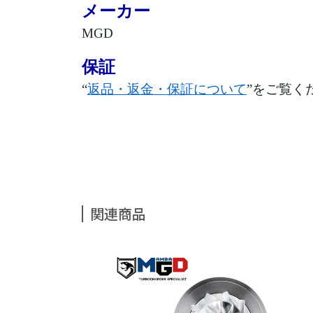
メーカー
MGD
保証
“
返品・返金・保証について
”をご覧く
関連商品